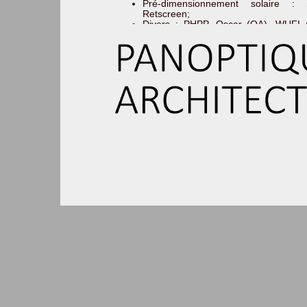
Pré-dimensionnement solaire :
Retscreen;
Divers : PHPP, Oscar (OA), WUFI (t
Gaea (puits canadiens), Bilan C
(énergie grise, impacts environnemen
Appareils de mesures
Kit Blower Door Test : Infiltrométri
d’étanchéité à l’air initiaux (jusqu'e
traitée);
Thermomètres : Mesures de l’air e
contact des parois;
Anémomètres : Mesure des débits de v
Capteurs enregistreurs : Relevé
d'humidité;
Divers : Humidimètre, hygromètre, 
vitromètre, anémomètre, sonomèt
détecteur CO et CO², détecteurs
magnétiques…