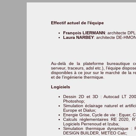
Effectif actuel de l'équipe
François LIERMANN
: architecte DP
Laura NARBEY
: architecte DE-HMO
Au-delà de la plateforme bureautique c
serveur, traceurs, adsl etc.), l’équipe dispos
disponibles à ce jour sur le marché de la 
et de l’ingénierie thermique.
Logiciels
Dessin 2D et 3D : Autocad LT 2009
Photoshop;
Simulation éclairage naturel et artifici
Europe et Dialux;
Energie Grise, Cycle de vie : Equer, 
Calculs réglementaires RE 2020, R
Logiciels Perrenoud et Izuba;
Simulation thermique dynamique 
DESIGN BUILDER, METEO Calc;