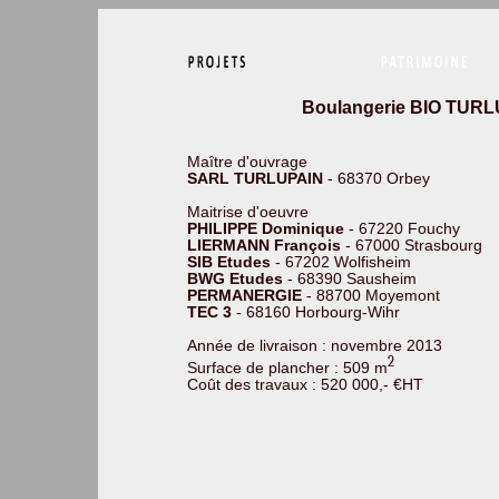
Boulangerie BIO TURLU
Maître d'ouvrage
SARL TURLUPAIN
- 68370 Orbey
Maitrise d'oeuvre
PHILIPPE Dominique
- 67220 Fouchy
LIERMANN François
- 67000 Strasbourg
SIB Etudes
- 67202 Wolfisheim
BWG Etudes
- 68390 Sausheim
PERMANERGIE
- 88700 Moyemont
TEC 3
- 68160 Horbourg-Wihr
Année de livraison : novembre 2013
2
Surface de plancher : 509 m
Coût des travaux : 520 000,- €HT